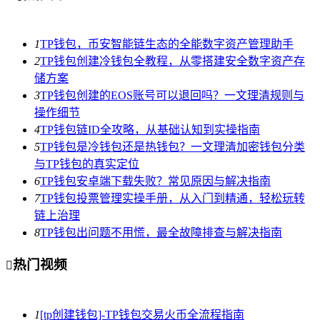
1
TP钱包，币安智能链生态的全能数字资产管理助手
2
TP钱包创建冷钱包全教程，从零搭建安全数字资产存
储方案
3
TP钱包创建的EOS账号可以退回吗？一文理清规则与
操作细节
4
TP钱包链ID全攻略，从基础认知到实操指南
5
TP钱包是冷钱包还是热钱包？一文理清加密钱包分类
与TP钱包的真实定位
6
TP钱包安卓端下载失败？常见原因与解决指南
7
TP钱包投票管理实操手册，从入门到精通，轻松玩转
链上治理
8
TP钱包出问题不用慌，最全故障排查与解决指南
热门视频

1
[tp创建钱包]-TP钱包交易火币全流程指南