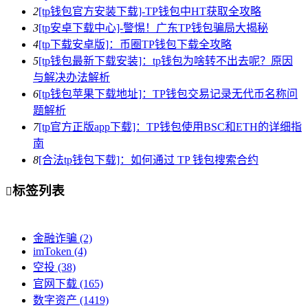
2
[tp钱包官方安装下载]-TP钱包中HT获取全攻略
3
[tp安卓下载中心]-警惕！广东TP钱包骗局大揭秘
4
[tp下载安卓版]：币圈TP钱包下载全攻略
5
[tp钱包最新下载安装]：tp钱包为啥转不出去呢？原因
与解决办法解析
6
[tp钱包苹果下载地址]：TP钱包交易记录无代币名称问
题解析
7
[tp官方正版app下载]：TP钱包使用BSC和ETH的详细指
南
8
[合法tp钱包下载]：如何通过 TP 钱包搜索合约
标签列表

金融诈骗
(2)
imToken
(4)
空投
(38)
官网下载
(165)
数字资产
(1419)