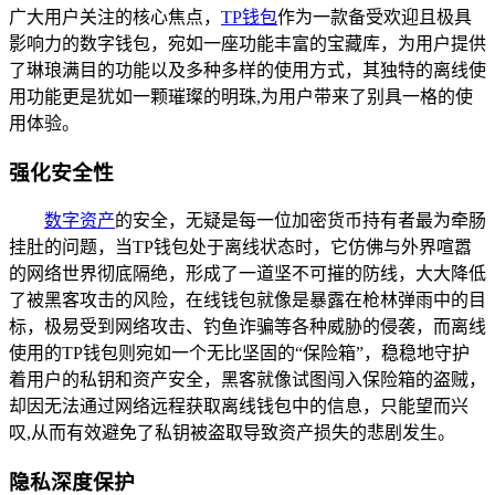
广大用户关注的核心焦点，
TP钱包
作为一款备受欢迎且极具
影响力的数字钱包，宛如一座功能丰富的宝藏库，为用户提供
了琳琅满目的功能以及多种多样的使用方式，其独特的离线使
用功能更是犹如一颗璀璨的明珠,为用户带来了别具一格的使
用体验。
强化安全性
数字资产
的安全，无疑是每一位加密货币持有者最为牵肠
挂肚的问题，当TP钱包处于离线状态时，它仿佛与外界喧嚣
的网络世界彻底隔绝，形成了一道坚不可摧的防线，大大降低
了被黑客攻击的风险，在线钱包就像是暴露在枪林弹雨中的目
标，极易受到网络攻击、钓鱼诈骗等各种威胁的侵袭，而离线
使用的TP钱包则宛如一个无比坚固的“保险箱”，稳稳地守护
着用户的私钥和资产安全，黑客就像试图闯入保险箱的盗贼，
却因无法通过网络远程获取离线钱包中的信息，只能望而兴
叹,从而有效避免了私钥被盗取导致资产损失的悲剧发生。
隐私深度保护