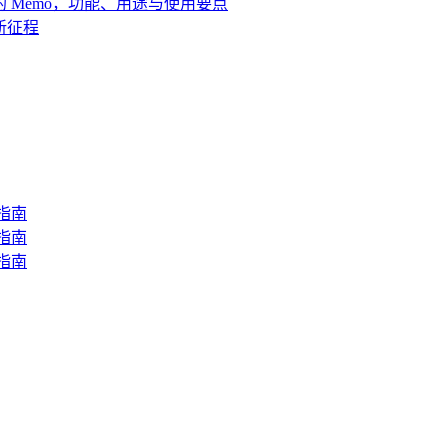
包的 Memo，功能、用途与使用要点
新征程
指南
指南
指南