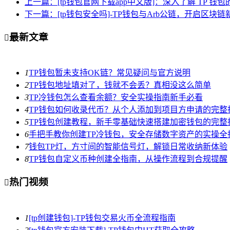
上一篇：[tp钱包官网下载app中文版]：深入了解 TP 钱
下一篇：[tp钱包安全吗]-TP钱包与Arb公链，开启区块链
最新文章

1
TP钱包暂未支持OK链？常见疑问与官方说明
2
TP钱包地址填对了，钱就不会丢？真相没这么简单
3
TP冷钱包怎么查看余额？安全实操指南新手必看
4
TP钱包如何收录代币？从个人添加到项目方申请的完整
5
TP钱包创建教程，新手零基础快速搭建加密钱包的完整
6
手把手教你创建TP冷钱包，安全存储数字资产的实操全
7
钱包TP灯，方寸间的智能信号灯，解锁日常收纳新体验
8
TP钱包自定义币种创建全指南，从操作流程到合规提醒
热门视频

1
[tp创建钱包]-TP钱包交易火币全流程指南