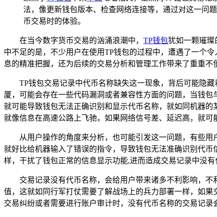
法，像更新钱包版本、检查网络连接等，通过对这一问题
币交易时的体验。
在当今数字货币交易的汹涌浪潮中，
TP钱包
犹如一颗璀璨
中不足的是，不少用户在使用TP钱包的过程中，遭遇了一个
息的精准把握，还为后续的交易分析和管理工作带来了重重不
TP钱包交易记录中代币名称缺失这一现象，背后可能隐
厦，可能会存在一些代码漏洞或者兼容性方面的问题，当钱包
就可能导致钱包无法正确识别和显示代币名称，就如同机器的
就像信息在高速公路上飞驰，如果网络信号差、延迟高，就可
从用户操作的角度来分析，也可能引发这一问题，有些用
就好比给机器输入了错误的指令，导致钱包无法准确识别代币
样，干扰了钱包正常的信息显示功能,进而造成交易记录中没有
交易记录没有代币名称，会给用户带来诸多不利影响，不
值，这就如同行军打仗需要了解战场上的兵力部署一样，如果
交易纠纷或者需要进行账户审计时，没有代币名称的交易记录