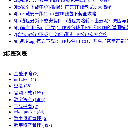
2
[tp钱包官方安装下载]-TP钱包中HT获取全攻略
3
[tp安卓下载中心]-警惕！广东TP钱包骗局大揭秘
4
[tp下载安卓版]：币圈TP钱包下载全攻略
5
[tp钱包最新下载安装]：tp钱包为啥转不出去呢？原因
6
[tp官方正版app下载]：TP钱包使用BSC和ETH的详细指
7
[合法tp钱包下载]：如何通过 TP 钱包搜索合约
8
[tp钱包app官方下载]：TP钱包HECO，开启加密资产新
标签列表

金融诈骗
(2)
imToken
(4)
空投
(38)
官网下载
(165)
数字资产
(1406)
下载指南
(2)
tokenpocket
(84)
数字货币管理
(6)
数字资产管理
(397)