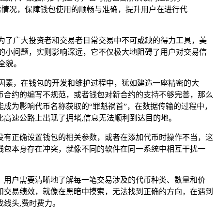
常情况，保障钱包使用的顺畅与准确，提升用户在进行代
为了广大投资者和交易者日常交易中不可或缺的得力工具，美
的小问题，实则影响深远，它不仅极大地阻碍了用户对交易信
全貌。
因素，在钱包的开发和维护过程中，犹如建造一座精密的大
币合约的编写不规范，或者钱包对新合约的支持不够完善，那么
成为影响代币名称获取的“罪魁祸首”，在数据传输的过程中，
高速公路上出现了拥堵,信息无法顺利到达目的地。
没有正确设置钱包的相关参数，或者在添加代币时操作不当，这
钱包本身存在冲突，就像不同的软件在同一系统中相互干扰一
，用户需要清晰地了解每一笔交易涉及的代币种类、数量和价
和交易绩效，就像在黑暗中摸索，无法找到正确的方向，在遇到
线头,费时费力。