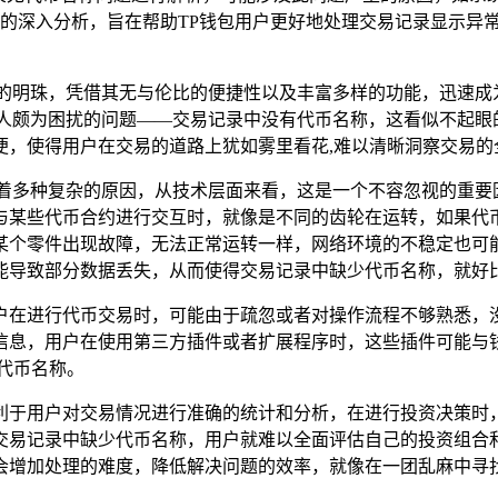
的深入分析，旨在帮助TP钱包用户更好地处理交易记录显示异
的明珠，凭借其无与伦比的便捷性以及丰富多样的功能，迅速成
令人颇为困扰的问题——交易记录中没有代币名称，这看似不起眼
便，使得用户在交易的道路上犹如雾里看花,难以清晰洞察交易的
藏着多种复杂的原因，从技术层面来看，这是一个不容忽视的重要
与某些代币合约进行交互时，就像是不同的齿轮在运转，如果代
某个零件出现故障，无法正常运转一样，网络环境的不稳定也可能
能导致部分数据丢失，从而使得交易记录中缺少代币名称，就好比
户在进行代币交易时，可能由于疏忽或者对操作流程不够熟悉，
信息，用户在使用第三方插件或者扩展程序时，这些插件可能与
代币名称。
利于用户对交易情况进行准确的统计和分析，在进行投资决策时
交易记录中缺少代币名称，用户就难以全面评估自己的投资组合
会增加处理的难度，降低解决问题的效率，就像在一团乱麻中寻找