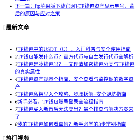
下一篇：[tp苹果版下载官网]-TP钱包资产显示星号，背
后的原因与应对之策
最新文章

1
TP钱包中的USDT（U），入门科普与安全使用指南
2
TP钱包能发什么币？官方代币与自主发行代币全解析
3
TP钱包是冷钱包吗？一文理清加密钱包分类与TP钱包
的真实属性
4
TP钱包资产观察全指南，安全查看与监控你的数字资
产
5
TP钱包私钥导入全攻略，步骤拆解+安全避坑指南
6
新手必看，TP钱包账号登录全流程指南
7
TP钱包买入新币后无法卖出？最全排查与解决方案来
了
8
我的TP钱包如何看真假？新手必学的3步辨别指南
热门视频
