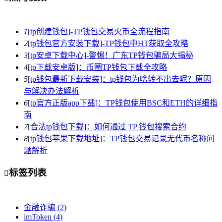
1
[tp创建钱包]-TP钱包交易火币全流程指南
2
[tp钱包官方安装下载]-TP钱包中HT获取全攻略
3
[tp安卓下载中心]-警惕！广东TP钱包骗局大揭秘
4
[tp下载安卓版]：币圈TP钱包下载全攻略
5
[tp钱包最新下载安装]：tp钱包为啥转不出去呢？原因
与解决办法解析
6
[tp官方正版app下载]：TP钱包使用BSC和ETH的详细指
南
7
[合法tp钱包下载]：如何通过 TP 钱包搜索合约
8
[tp钱包苹果下载地址]：TP钱包交易记录无代币名称问
题解析
标签列表

金融诈骗
(2)
imToken
(4)