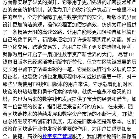
方面都实现了显著的提升，它采用了更加先进的加密技术和严
密的安全防护机制，就像为用户的数字资产筑起了一座坚不可
摧的堡垒，全方位保障了用户数字资产的安全，新版本的界面
设计更加简洁美观，操作流程更加便捷高效，仿佛为用户提供
了一条畅通无阻的高速公路，让用户能够更加轻松自如地管理
自己的数字资产，新版本还增加了许多新颖实用的功能，如去
中心化交易、跨链交易等，为用户提供了更多的选择和便利，
就像为用户开启了一扇通往数字资产新世界的大门。 尽管TP
钱包旧版本已经逐渐被新版本所替代，但它在区块链发展的历
史长河中留下了浓墨重彩的一笔，它是区块链行业发展的忠实
见证者，也是数字钱包发展历程中不可或缺的重要一环，对于
那些早期使用TP钱包旧版本的用户来说，它承载着他们对区
块链的炽热热爱和勇于探索的精神，就像一座永不磨灭的灯
塔，它也为后来的数字钱包发展提供了宝贵的经验和借鉴，如
同一位智慧的长者，指引着后来者前行的方向。 在未来，随
着区块链技术的持续发展和数字资产市场的不断壮大，TP钱
包必将继续不断创新和发展，无论是旧版本还是新版本，它们
都将在区块链行业中发挥着重要的作用，为用户提供更加安
全、便捷、高效的
数字资产管理
服务，我们满怀期待地憧憬着