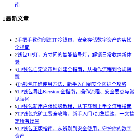
南
最新文章

1
手把手教你创建TP冷钱包，安全存储数字资产的实操
全指南
2
钱包TP灯，方寸间的智能信号灯，解锁日常收纳新体
验
3
TP钱包自定义币种创建全指南，从操作流程到合规提
醒
4
Tp钱包正确使用方法，新手入门到安全防护全攻略
5
TP钱包导出Keystore全指南，操作流程、安全要点与常
见误区
6
TP钱包新用户保姆级教程，从下载到上手全流程指南
7
TP钱包充矿工费全攻略，新手入门+加急提速，一文搞
定所有场景
8
TP钱包正版指南，从辨别到安全使用，守护你的数字
资产