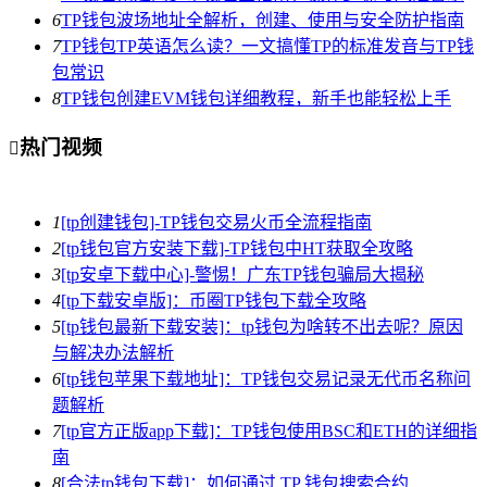
6
TP钱包波场地址全解析，创建、使用与安全防护指南
7
TP钱包TP英语怎么读？一文搞懂TP的标准发音与TP钱
包常识
8
TP钱包创建EVM钱包详细教程，新手也能轻松上手
热门视频

1
[tp创建钱包]-TP钱包交易火币全流程指南
2
[tp钱包官方安装下载]-TP钱包中HT获取全攻略
3
[tp安卓下载中心]-警惕！广东TP钱包骗局大揭秘
4
[tp下载安卓版]：币圈TP钱包下载全攻略
5
[tp钱包最新下载安装]：tp钱包为啥转不出去呢？原因
与解决办法解析
6
[tp钱包苹果下载地址]：TP钱包交易记录无代币名称问
题解析
7
[tp官方正版app下载]：TP钱包使用BSC和ETH的详细指
南
8
[合法tp钱包下载]：如何通过 TP 钱包搜索合约