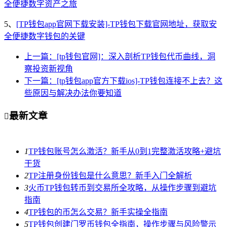
全便捷数字资产之旅
5、
[TP钱包app官网下载安装]-TP钱包下载官网地址，获取安
全便捷数字钱包的关键
上一篇：[tp钱包官网]：深入剖析TP钱包代币曲线，洞
察投资新视角
下一篇：[tp钱包app官方下载ios]-TP钱包连接不上去？这
些原因与解决办法你要知道
最新文章

1
TP钱包账号怎么激活？新手从0到1完整激活攻略+避坑
干货
2
TP注册身份钱包是什么意思？新手入门全解析
3
火币TP钱包转币到交易所全攻略，从操作步骤到避坑
指南
4
TP钱包的币怎么交易？新手实操全指南
5
TP钱包创建门罗币钱包全指南，操作步骤与风险警示