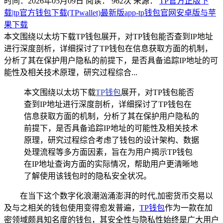
时间：2026年05月09日
阅读：
962
次
来源：
TP官方正版下
载|tp官方钱包下载(TPwallet)最新版app-tp钱包官网安卓版与苹
果下载
本文围绕以太坊下载TP钱包展开，对TP钱包能否查到IP地址
进行深度剖析，详细探讨了TP钱包在信息获取方面的机制，
分析了其在保护用户隐私的前提下，是否具备追踪IP地址的可
能性及相关技术原理，研究过程综合...
本文围绕以太坊下载
TP钱包
展开，对TP钱包能否
查到IP地址进行深度剖析，详细探讨了TP钱包在
信息获取方面的机制，分析了其在保护用户隐私的
前提下，是否具备追踪IP地址的可能性及相关技术
原理，研究过程综合考虑了钱包的设计架构、数据
处理流程等多方面因素，旨在为用户揭示TP钱包
在IP地址查询方面的实际情况，帮助用户更清晰地
了解使用该钱包时的隐私安全状况。
在当下这个数字化浪潮汹涌澎湃的时代,加密货币交易以
及与之相关的钱包使用变得愈发普遍，
TP钱包
作为一款在加
密领域颇具知名度的钱包，其安全性与隐私性始终是广大用户