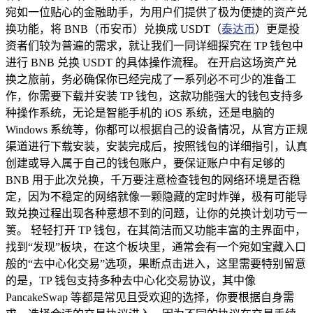
宛如一位贴心的金融助手，为用户们提供了极为便捷的资产兑
换功能，将 BNB（币安币）兑换成 USDT（
泰达币
）更是投
资者们较为普遍的需求，就让我们一同详细探究在 TP 钱包中
进行 BNB 兑换 USDT 的具体操作流程。 在开启这场资产兑
换之旅前，务必确保你已经完成了一系列必不可少的准备工
作，你需要下载并安装 TP 钱包，这款功能强大的钱包支持多
种操作系统，无论是智能手机的 iOS 系统，还是电脑的
Windows 系统等，你都可以根据自己的设备情况，从官方正规
渠道进行下载安装，安装完成后，按照钱包的详细指引，认真
创建或导入属于自己的钱包账户，要保证账户中有足够的
BNB 用于此次兑换，千万要注意检查钱包的网络环境是否稳
定，因为不稳定的网络就像一颗隐藏的定时炸弹，极有可能导
致兑换过程出现各种意想不到的问题，让你的兑换计划功亏一
篑。 轻轻打开 TP 钱包，在其简洁而又功能丰富的主界面中，
找到“发现”板块，在这个板块里，通常会有一个宛如宝藏入口
般的“去中心化交易”选项，果断点击进入，这里需要特别留意
的是，TP 钱包支持多种去中心化交易协议，其中像
PancakeSwap 等都是常见且受欢迎的选择，你要根据自身需