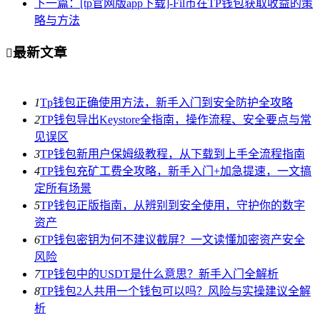
下一篇：[tp官网版app下载]-Fil币在TP钱包获取收益的策
略与方法
最新文章

1
Tp钱包正确使用方法，新手入门到安全防护全攻略
2
TP钱包导出Keystore全指南，操作流程、安全要点与常
见误区
3
TP钱包新用户保姆级教程，从下载到上手全流程指南
4
TP钱包充矿工费全攻略，新手入门+加急提速，一文搞
定所有场景
5
TP钱包正版指南，从辨别到安全使用，守护你的数字
资产
6
TP钱包密钥为何不建议截屏？一文读懂加密资产安全
风险
7
TP钱包中的USDT是什么意思？新手入门全解析
8
TP钱包2人共用一个钱包可以吗？风险与实操建议全解
析