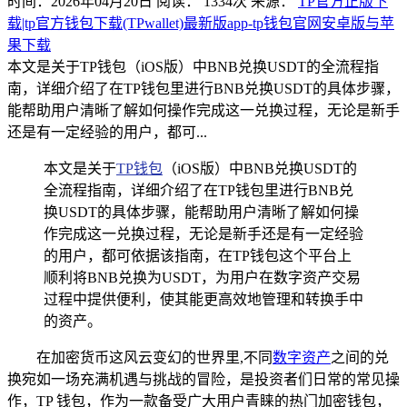
时间：2026年04月20日
阅读：
1334
次
来源：
TP官方正版下
载|tp官方钱包下载(TPwallet)最新版app-tp钱包官网安卓版与苹
果下载
本文是关于TP钱包（iOS版）中BNB兑换USDT的全流程指
南，详细介绍了在TP钱包里进行BNB兑换USDT的具体步骤，
能帮助用户清晰了解如何操作完成这一兑换过程，无论是新手
还是有一定经验的用户，都可...
本文是关于
TP钱包
（iOS版）中BNB兑换USDT的
全流程指南，详细介绍了在TP钱包里进行BNB兑
换USDT的具体步骤，能帮助用户清晰了解如何操
作完成这一兑换过程，无论是新手还是有一定经验
的用户，都可依据该指南，在TP钱包这个平台上
顺利将BNB兑换为USDT，为用户在数字资产交易
过程中提供便利，使其能更高效地管理和转换手中
的资产。
在加密货币这风云变幻的世界里,不同
数字资产
之间的兑
换宛如一场充满机遇与挑战的冒险，是投资者们日常的常见操
作，TP 钱包，作为一款备受广大用户青睐的热门加密钱包，