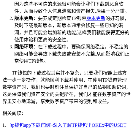
因为这些不可信的来源很可能会让我们下载到恶意软
件，从而导致个人信息泄露和资产损失,后果十分严重。
版本更新
：要养成定期检查TP钱包
版本更新
的好习惯，
及时下载最新版本，新版本通常会修复一些已知的漏
洞，并且可能会增加新的功能,这样我们就能获得更好的
使用体验和更高的安全性。
网络环境
：在下载过程中，要确保网络稳定，不稳定的
网络可能会导致下载失败或安装不完整,从而影响我们正
常使用TP钱包。
TP钱包的下载过程其实并不复杂，只要我们按照上述方
法一步一步操作，就能顺利下载并使用，在使用TP钱包管理
数字资产时，我们也要时刻注意保护好自己的私钥和助记词，
这是保障我们资产安全的关键所在，我们才能在数字资产的世
界里安心地遨游，享受数字资产带来的便利和收益。
相关阅读：
1、
[tp钱包app下载官网]-深入了解TP钱包里OKEx中的USDT