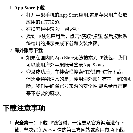
App Store下载
打开苹果手机的App Store应用,这是苹果用户获取
应用的官方渠道。
在搜索栏中输入“TP钱包”。
找到TP钱包应用后，点击“获取”按钮,然后按照系
统给出的提示完成下载和安装步骤。
海外账号下载
如果在国内的App Store无法搜索到TP钱包，我们
可以使用海外苹果账号登录App Store。
登录成功后，在搜索栏搜索“TP钱包”进行下载，
但需要特别注意的是，使用海外账号存在一定的风
险，我们要确保账号来源的安全性,避免给自己带
来不必要的麻烦。
下载注意事项
安全第一
：下载TP钱包时，一定要从官方渠道进行下
载，坚决避免从不可信的第三方网站或应用市场下载，