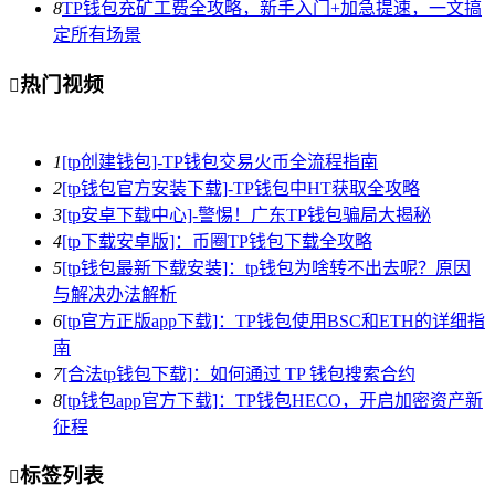
8
TP钱包充矿工费全攻略，新手入门+加急提速，一文搞
定所有场景
热门视频

1
[tp创建钱包]-TP钱包交易火币全流程指南
2
[tp钱包官方安装下载]-TP钱包中HT获取全攻略
3
[tp安卓下载中心]-警惕！广东TP钱包骗局大揭秘
4
[tp下载安卓版]：币圈TP钱包下载全攻略
5
[tp钱包最新下载安装]：tp钱包为啥转不出去呢？原因
与解决办法解析
6
[tp官方正版app下载]：TP钱包使用BSC和ETH的详细指
南
7
[合法tp钱包下载]：如何通过 TP 钱包搜索合约
8
[tp钱包app官方下载]：TP钱包HECO，开启加密资产新
征程
标签列表
