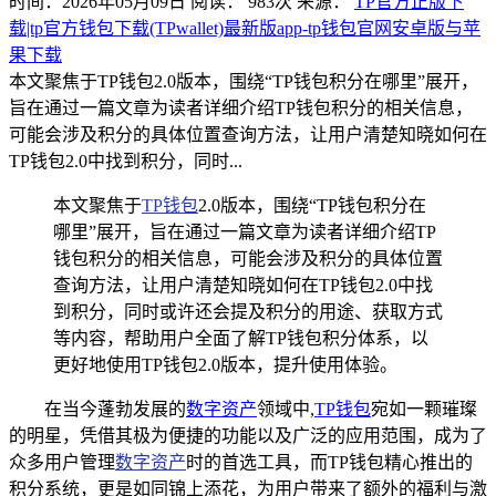
时间：2026年05月09日
阅读：
983
次
来源：
TP官方正版下
载|tp官方钱包下载(TPwallet)最新版app-tp钱包官网安卓版与苹
果下载
本文聚焦于TP钱包2.0版本，围绕“TP钱包积分在哪里”展开，
旨在通过一篇文章为读者详细介绍TP钱包积分的相关信息，
可能会涉及积分的具体位置查询方法，让用户清楚知晓如何在
TP钱包2.0中找到积分，同时...
本文聚焦于
TP钱包
2.0版本，围绕“TP钱包积分在
哪里”展开，旨在通过一篇文章为读者详细介绍TP
钱包积分的相关信息，可能会涉及积分的具体位置
查询方法，让用户清楚知晓如何在TP钱包2.0中找
到积分，同时或许还会提及积分的用途、获取方式
等内容，帮助用户全面了解TP钱包积分体系，以
更好地使用TP钱包2.0版本，提升使用体验。
在当今蓬勃发展的
数字资产
领域中,
TP钱包
宛如一颗璀璨
的明星，凭借其极为便捷的功能以及广泛的应用范围，成为了
众多用户管理
数字资产
时的首选工具，而TP钱包精心推出的
积分系统，更是如同锦上添花，为用户带来了额外的福利与激