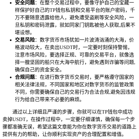
安全问题
：在整个交易过程中，要像守护自己的宝藏一
样保护好自己的TP钱包私钥和交易平台的账户密码，千
万不要随意透露给他人，避免遭受盗刷等安全风险，一
旦私钥和密码泄露，就如同家门钥匙被他人获取,后果不
堪设想。
交易风险
：数字货币市场犹如一片波涛汹涌的大海，价
格波动较大，在卖出USDT时，一定要时刻保持警惕，
注意市场风险，要选择正规、可靠的交易平台，就像选
择一艘坚固的船只在大海中航行，避免遇到诈骗等问题,
确保自己的资金安全。
合规问题
：在进行数字货币交易时，要严格遵守国家的
相关法律法规，不同国家和地区对数字货币的监管政策
不同，你需要确保自己的交易行为合法合规,避免因违规
行为给自己带来不必要的麻烦。
通过以上详细且严谨的步骤，你就可以在TP钱包中成功
卖掉USDT，在操作过程中，一定要仔细谨慎，确保每一个步
骤都准确无误，希望这篇文章能为你在数字货币交易的道路上
提供有力的帮助，让你顺利实现资产的合理配置和增值。