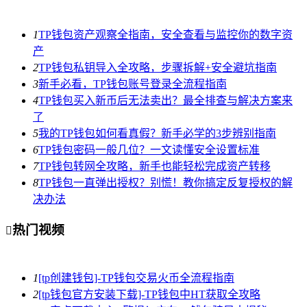
1
TP钱包资产观察全指南，安全查看与监控你的数字资
产
2
TP钱包私钥导入全攻略，步骤拆解+安全避坑指南
3
新手必看，TP钱包账号登录全流程指南
4
TP钱包买入新币后无法卖出？最全排查与解决方案来
了
5
我的TP钱包如何看真假？新手必学的3步辨别指南
6
TP钱包密码一般几位？一文读懂安全设置标准
7
TP钱包转网全攻略，新手也能轻松完成资产转移
8
TP钱包一直弹出授权？别慌！教你搞定反复授权的解
决办法
热门视频

1
[tp创建钱包]-TP钱包交易火币全流程指南
2
[tp钱包官方安装下载]-TP钱包中HT获取全攻略