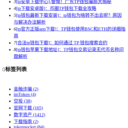
3
[tp安卓下载中心]-警惕！广东TP钱包骗局大揭秘
4
[tp下载安卓版]：币圈TP钱包下载全攻略
5
[tp钱包最新下载安装]：tp钱包为啥转不出去呢？原因
与解决办法解析
6
[tp官方正版app下载]：TP钱包使用BSC和ETH的详细指
南
7
[合法tp钱包下载]：如何通过 TP 钱包搜索合约
8
[tp钱包苹果下载地址]：TP钱包交易记录无代币名称问
题解析
标签列表

金融诈骗
(2)
imToken
(4)
空投
(38)
官网下载
(165)
数字资产
(1412)
下载指南
(2)
tokenpocket
(84)