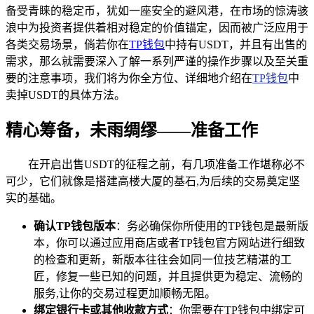
备受青睐的稳定币，犹如一座安全的避风港，在市场的惊涛骇
浪中为投资者提供着相对稳定的价值锚定，因而被广泛应用于
各类交易场景，倘若你在
TP钱包
中持有USDT，并且有出售的
需求，那么就需要深入了解一系列严谨的操作步骤以及至关重
要的注意事项，我们将为你全方位、详细地介绍在
TP钱包
中
卖掉USDT的具体方法。
精心筹备，未雨绸缪——准备工作
在开启出售USDT的征程之前，有几项准备工作堪称必不
可少，它们就像是搭建高楼大厦的基石,为后续的交易奠定坚
实的基础。
确认TP钱包版本
：务必确保你所使用的TP钱包是最新版
本，你可以通过应用商店或者TP钱包官方网站进行细致
的检查和更新，新版本往往会如同一位技艺精湛的工
匠，修复一些已知的问题，并且提供更为稳定、流畅的
服务,让你的交易过程更加顺畅无阻。
绑定银行卡或其他收款方式
：你需要在TP钱包中绑定可