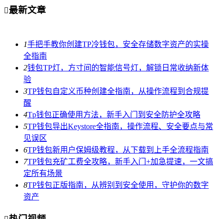
最新文章

1
手把手教你创建TP冷钱包，安全存储数字资产的实操
全指南
2
钱包TP灯，方寸间的智能信号灯，解锁日常收纳新体
验
3
TP钱包自定义币种创建全指南，从操作流程到合规提
醒
4
Tp钱包正确使用方法，新手入门到安全防护全攻略
5
TP钱包导出Keystore全指南，操作流程、安全要点与常
见误区
6
TP钱包新用户保姆级教程，从下载到上手全流程指南
7
TP钱包充矿工费全攻略，新手入门+加急提速，一文搞
定所有场景
8
TP钱包正版指南，从辨别到安全使用，守护你的数字
资产
热门视频
