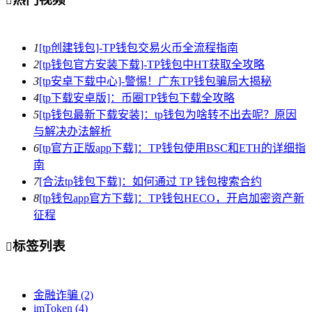
1
[tp创建钱包]-TP钱包交易火币全流程指南
2
[tp钱包官方安装下载]-TP钱包中HT获取全攻略
3
[tp安卓下载中心]-警惕！广东TP钱包骗局大揭秘
4
[tp下载安卓版]：币圈TP钱包下载全攻略
5
[tp钱包最新下载安装]：tp钱包为啥转不出去呢？原因
与解决办法解析
6
[tp官方正版app下载]：TP钱包使用BSC和ETH的详细指
南
7
[合法tp钱包下载]：如何通过 TP 钱包搜索合约
8
[tp钱包app官方下载]：TP钱包HECO，开启加密资产新
征程
标签列表

金融诈骗
(2)
imToken
(4)