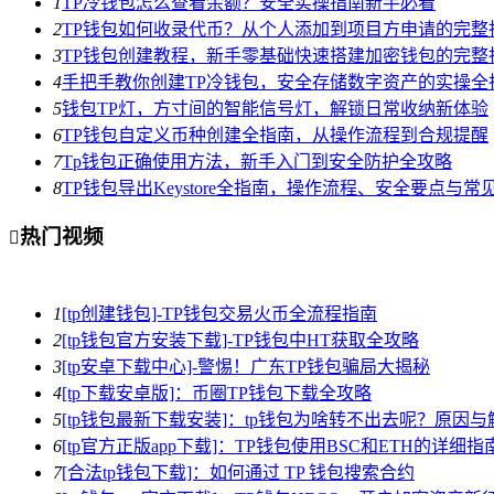
1
TP冷钱包怎么查看余额？安全实操指南新手必看
2
TP钱包如何收录代币？从个人添加到项目方申请的完整
3
TP钱包创建教程，新手零基础快速搭建加密钱包的完整
4
手把手教你创建TP冷钱包，安全存储数字资产的实操全
5
钱包TP灯，方寸间的智能信号灯，解锁日常收纳新体验
6
TP钱包自定义币种创建全指南，从操作流程到合规提醒
7
Tp钱包正确使用方法，新手入门到安全防护全攻略
8
TP钱包导出Keystore全指南，操作流程、安全要点与常
热门视频

1
[tp创建钱包]-TP钱包交易火币全流程指南
2
[tp钱包官方安装下载]-TP钱包中HT获取全攻略
3
[tp安卓下载中心]-警惕！广东TP钱包骗局大揭秘
4
[tp下载安卓版]：币圈TP钱包下载全攻略
5
[tp钱包最新下载安装]：tp钱包为啥转不出去呢？原因
6
[tp官方正版app下载]：TP钱包使用BSC和ETH的详细指
7
[合法tp钱包下载]：如何通过 TP 钱包搜索合约