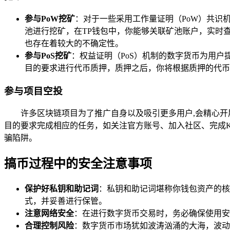
参与PoW挖矿
：对于一些采用工作量证明（PoW）共识
池进行挖矿，在TP钱包中，你能够关联矿池账户，实时
也存在着较大的不确定性。
参与PoS挖矿
：权益证明（PoS）机制的数字货币为用户
目的要求进行代币质押，质押之后，你将根据质押的代币
参与项目空投
许多区块链项目为了推广自身以及吸引更多用户,会精心开
目的要求完成相应的任务，如关注官方账号、加入社区、完成
骗陷阱。
搞币过程中的安全注意事项
保护好私钥和助记词
：私钥和助记词堪称你钱包资产的核
式，并妥善进行保管。
注意网络安全
：在进行数字货币交易时，务必确保使用安
合理控制风险
：数字货币市场犹如波涛汹涌的大海，波动